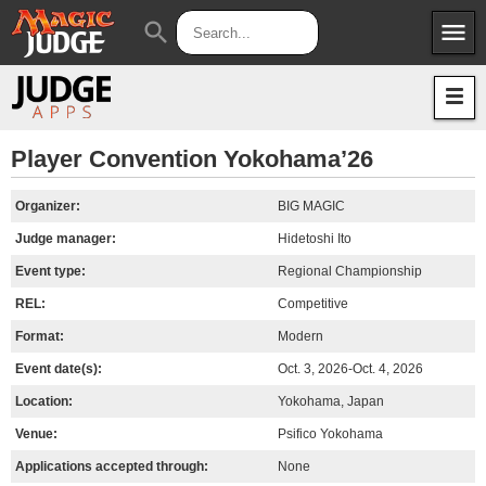
menu
search
Apps
JudgeApps
Policies
Forum
IPG
Player Convention Yokohama’26
Judges
JAR
Organizer:
BIG MAGIC
Judge manager:
Hidetoshi Ito
Event type:
Regional Championship
REL:
Competitive
Format:
Modern
Event date(s):
Oct. 3, 2026-Oct. 4, 2026
Location:
Yokohama, Japan
Venue:
Psifico Yokohama
Applications accepted through:
None