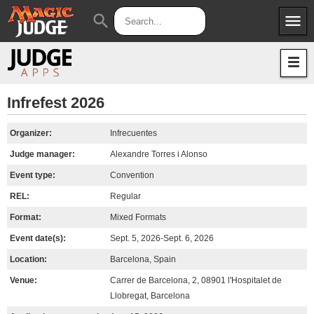
menu
search
Apps
JudgeApps
Policies
Forum
IPG
Infrefest 2026
Judges
JAR
Organizer:
Infrecuentes
Judge manager:
Alexandre Torres i Alonso
Event type:
Convention
REL:
Regular
Format:
Mixed Formats
Event date(s):
Sept. 5, 2026-Sept. 6, 2026
Location:
Barcelona, Spain
Venue:
Carrer de Barcelona, 2, 08901 l'Hospitalet de
Llobregat, Barcelona