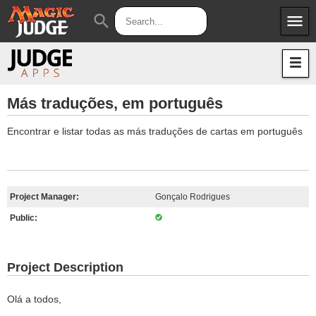
menu
search
Apps
JudgeApps
Policies
Forum
IPG
Más traduções, em português
Judges
JAR
Encontrar e listar todas as más traduções de cartas em português
Project Manager:
Gonçalo Rodrigues
Public:
Project Description
Olá a todos,