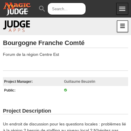
menu
search
Apps
JudgeApps
Policies
Forum
IPG
Bourgogne Franche Comté
Judges
JAR
Forum de la région Centre Est
Project Manager:
Guillaume Beuzelin
Public:
Project Description
Un endroit de discussion pour les questions locales : problèmes lié
à la région ? besoin de staffing au niveau local ? N'hésitez pas,