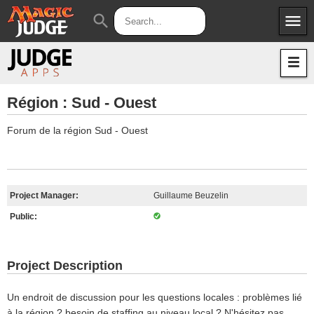
menu
search
Apps
JudgeApps
Policies
Forum
IPG
Région : Sud - Ouest
Judges
JAR
Forum de la région Sud - Ouest
Project Manager:
Guillaume Beuzelin
Public:
Project Description
Un endroit de discussion pour les questions locales : problèmes lié
à la région ? besoin de staffing au niveau local ? N'hésitez pas,