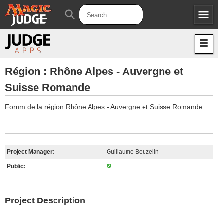
menu
search
Apps
JudgeApps
Policies
Forum
IPG
Région : Rhône Alpes - Auvergne et
Suisse Romande
Judges
JAR
Forum de la région Rhône Alpes - Auvergne et Suisse Romande
Project Manager:
Guillaume Beuzelin
Public:
Project Description