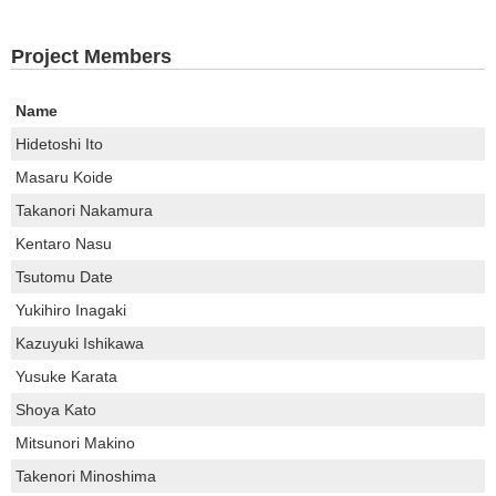
Project Members
Name
Hidetoshi Ito
Masaru Koide
Takanori Nakamura
Kentaro Nasu
Tsutomu Date
Yukihiro Inagaki
Kazuyuki Ishikawa
Yusuke Karata
Shoya Kato
Mitsunori Makino
Takenori Minoshima