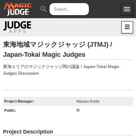
menu
search
Apps
JudgeApps
Policies
Forum
IPG
東海地域マジックジャッジ (JTMJ) /
Japan-Tokai Magic Judges
Judges
JAR
東海エリアのマジックジャッジ間の議論 / Japan-Tokai Magic
Judges Discussion
Project Manager:
Masaru Koide
Public:
Project Description