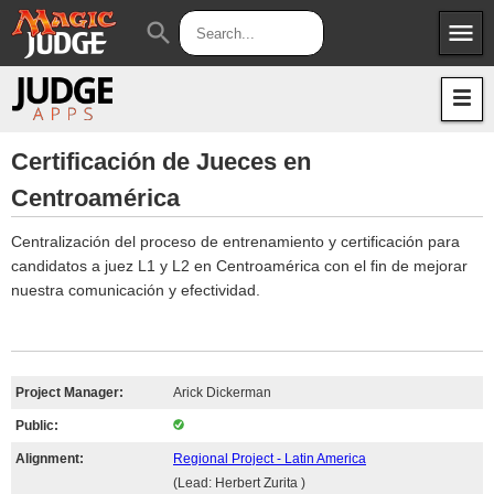
menu
search
Apps
JudgeApps
Policies
Forum
IPG
Certificación de Jueces en
Centroamérica
Judges
JAR
Centralización del proceso de entrenamiento y certificación para
candidatos a juez L1 y L2 en Centroamérica con el fin de mejorar
nuestra comunicación y efectividad.
Project Manager:
Arick Dickerman
Public:
Alignment:
Regional Project - Latin America
(Lead: Herbert Zurita )