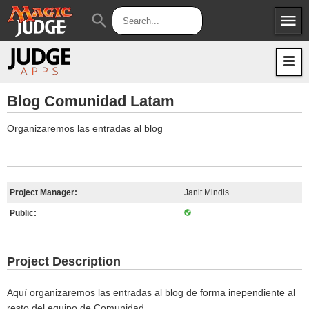
menu
search
Apps
JudgeApps
Policies
Forum
IPG
Blog Comunidad Latam
Judges
JAR
Organizaremos las entradas al blog
Project Manager:
Janit Mindis
Public:
Project Description
Aquí organizaremos las entradas al blog de forma inependiente al
resto del equipo de Comunidad