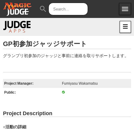
menu
search
Apps
JudgeApps
Policies
Forum
IPG
GP初参加ジャッジサポート
Judges
JAR
グランプリ初参加のジャッジと事前に連絡を取りサポートします。
Project Manager:
Fumiyasu Wakamatsu
Public:
Project Description
○活動の詳細