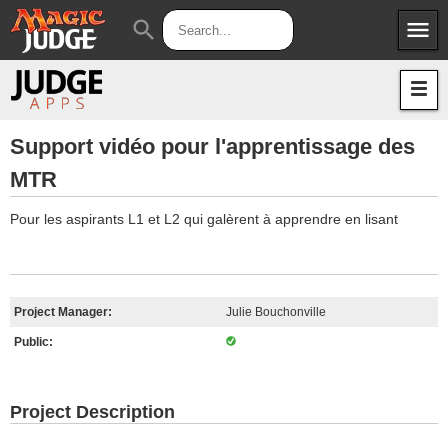
menu
search
Apps
JudgeApps
Policies
Forum
IPG
Support vidéo pour l'apprentissage des
MTR
Judges
JAR
Pour les aspirants L1 et L2 qui galèrent à apprendre en lisant
Project Manager:
Julie Bouchonville
Public:
Project Description