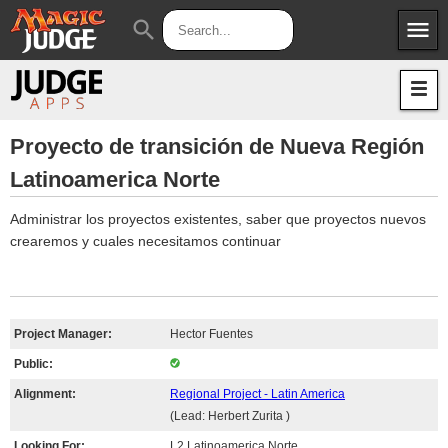
menu
search
Apps
JudgeApps
Policies
Forum
IPG
Proyecto de transición de Nueva Región
Latinoamerica Norte
Judges
JAR
Administrar los proyectos existentes, saber que proyectos nuevos
crearemos y cuales necesitamos continuar
Project Manager:
Hector Fuentes
Public:
Alignment:
Regional Project - Latin America
(Lead: Herbert Zurita )
Looking For:
L2 Latinoamerica Norte