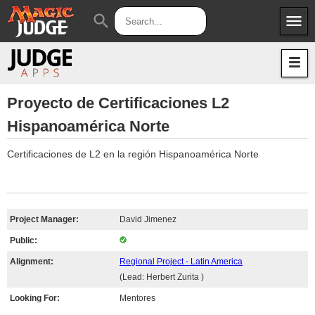
menu
search
Apps
JudgeApps
Policies
Forum
IPG
Proyecto de Certificaciones L2
Hispanoamérica Norte
Judges
JAR
Certificaciones de L2 en la región Hispanoamérica Norte
Project Manager:
David Jimenez
Public:
Alignment:
Regional Project - Latin America
(Lead: Herbert Zurita )
Looking For:
Mentores