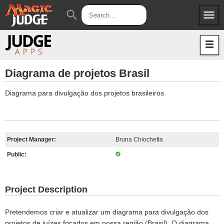
menu
search
Apps
JudgeApps
Policies
Forum
IPG
Diagrama de projetos Brasil
Judges
JAR
Diagrama para divulgação dos projetos brasileiros
Project Manager:
Bruna Chiochetta
Public:
Project Description
Pretendemos criar e atualizar um diagrama para divulgação dos
projetos de juízes focados em nossa região (Brasil). O diagrama