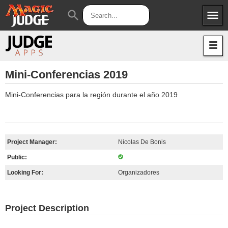
menu
search
Apps
JudgeApps
Policies
Forum
IPG
Mini-Conferencias 2019
Judges
JAR
Mini-Conferencias para la región durante el año 2019
Project Manager:
Nicolas De Bonis
Public:
Looking For:
Organizadores
Project Description