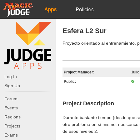
Apps
Policies
JudgeApps
IPG
Esfera L2 Sur
Forum
JAR
Proyecto orientado al entrenamiento, 
Judges
Project Manager:
Juli
Log In
Public:
Sign Up
Forum
Project Description
Events
Regions
Durante bastante tiempo (desde que se 
otro problema en sí mismo: nos concen
Projects
de esos niveles 2.
Exams