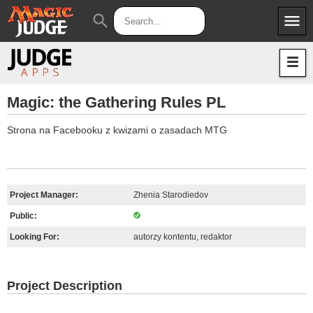
menu
search
Apps
JudgeApps
Policies
Forum
IPG
Magic: the Gathering Rules PL
Judges
JAR
Strona na Facebooku z kwizami o zasadach MTG
Project Manager:
Zhenia Starodiedov
Public:
Looking For:
autorzy kontentu, redaktor
Project Description