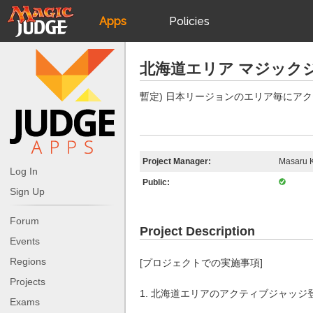
Apps
Policies
JudgeApps
IPG
北海道エリア マジックジャッジ 
Forum
JAR
暫定) 日本リージョンのエリア毎にア
Judges
Project Manager:
Masaru 
Log In
Public:
Sign Up
Forum
Project Description
Events
Regions
[プロジェクトでの実施事項]
Projects
1. 北海道エリアのアクティブジャッ
Exams