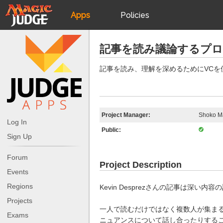
Apps
Policies
JudgeApps
IPG
記事を読み議論するプ
Forum
JAR
記事を読み、理解を深めるためにVC
Judges
Project Manager:
Shoko M
Log In
Public:
Sign Up
Forum
Project Description
Events
Regions
Kevin Desprezさんの記事は深い
Projects
一人で読むだけではなく複数人が集ま
Exams
ニュアンスについて話し合ったりする