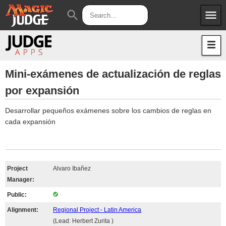
menu
search
Apps
JudgeApps
Policies
Forum
IPG
Mini-exámenes de actualización de reglas
por expansión
Judges
JAR
Desarrollar pequeños exámenes sobre los cambios de reglas en
cada expansión
Project
Alvaro Ibañez
Manager:
Public:
Alignment:
Regional Project - Latin America
(Lead: Herbert Zurita )