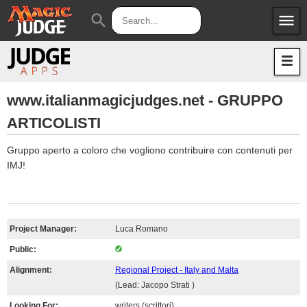
menu
search
Apps
JudgeApps
Policies
Forum
IPG
www.italianmagicjudges.net - GRUPPO
ARTICOLISTI
Judges
JAR
Gruppo aperto a coloro che vogliono contribuire con contenuti per
IMJ!
Project Manager:
Luca Romano
Public:
Alignment:
Regional Project - Italy and Malta
(Lead: Jacopo Strati )
Looking For:
writers (scrittori)