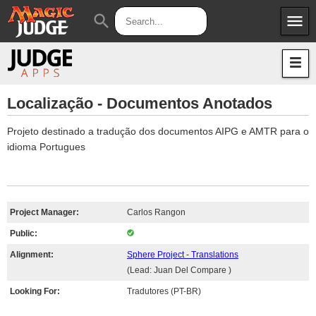
menu
search
Apps
JudgeApps
Policies
Forum
IPG
Localização - Documentos Anotados
Judges
JAR
Projeto destinado a tradução dos documentos AIPG e AMTR para o
idioma Portugues
Project Manager:
Carlos Rangon
Public:
Alignment:
Sphere Project - Translations
(Lead: Juan Del Compare )
Looking For:
Tradutores (PT-BR)