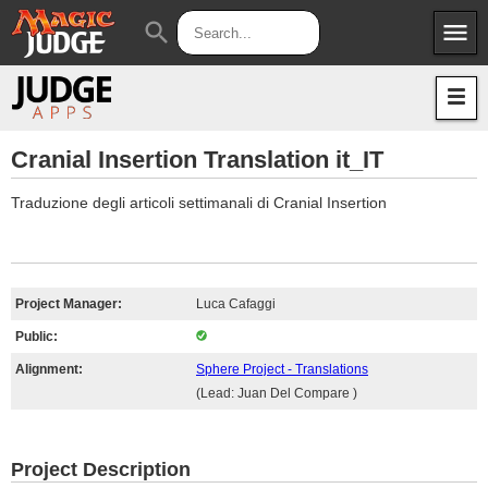
menu
search
Apps
JudgeApps
Policies
Forum
IPG
Cranial Insertion Translation it_IT
Judges
JAR
Traduzione degli articoli settimanali di Cranial Insertion
Project Manager:
Luca Cafaggi
Public:
Alignment:
Sphere Project - Translations
(Lead: Juan Del Compare )
Project Description