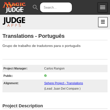
menu
search
Apps
JudgeApps
Policies
Forum
IPG
Translations - Português
Judges
JAR
Grupo de trabalho de tradutores para o português
Project Manager:
Carlos Rangon
Public:
Alignment:
Sphere Project - Translations
(Lead: Juan Del Compare )
Project Description