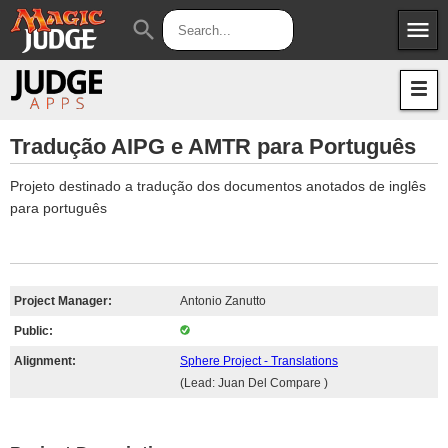
menu
search
Apps
JudgeApps
Policies
Forum
IPG
Tradução AIPG e AMTR para Português
Judges
JAR
Projeto destinado a tradução dos documentos anotados de inglês
para português
Project Manager:
Antonio Zanutto
Public:
Alignment:
Sphere Project - Translations
(Lead: Juan Del Compare )