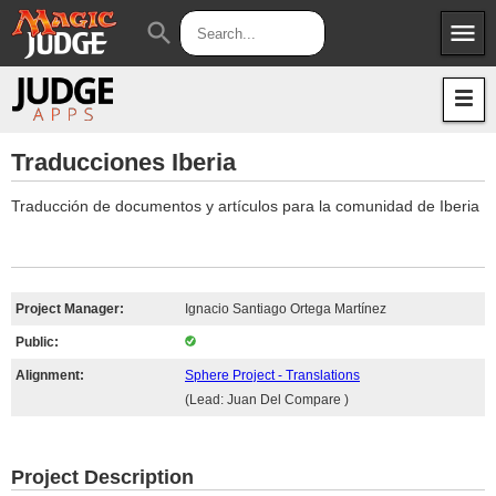
menu
search
Apps
JudgeApps
Policies
Forum
IPG
Traducciones Iberia
Judges
JAR
Traducción de documentos y artículos para la comunidad de Iberia
Project Manager:
Ignacio Santiago Ortega Martínez
Public:
Alignment:
Sphere Project - Translations
(Lead: Juan Del Compare )
Project Description